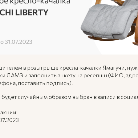
дителем в розыгрыше кресла-качалки Ямагучи, нуж
и ЛАМЭ и заполнить анкету на ресепшн (ФИО, адр
ефона, поставить подпись).
будет случайным образом выбран в записи в социа
акции:
.07.2023