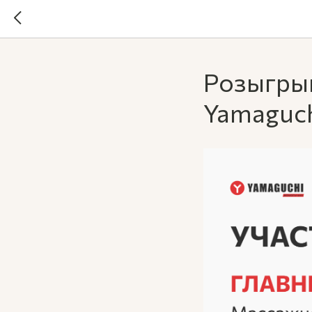
Розыгры
Yamaguch