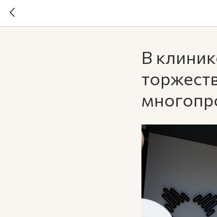
В клини
торжест
многопр