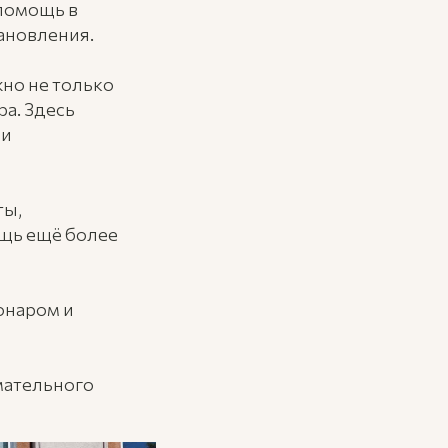
 помощь в
ановления.
но не только
а. Здесь
 и
ты,
щь ещё более
онаром и
мательного