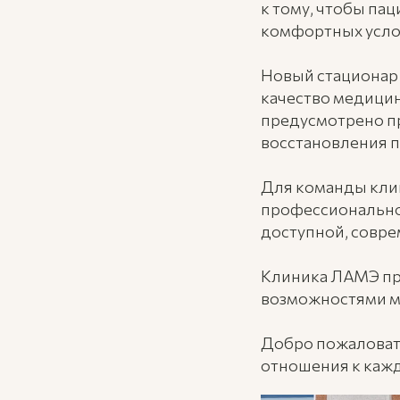
к тому, чтобы па
комфортных услов
Новый стационар 
качество медицин
предусмотрено п
восстановления п
Для команды клин
профессионально
доступной, совр
Клиника ЛАМЭ пр
возможностями 
Добро пожаловать
отношения к кажд