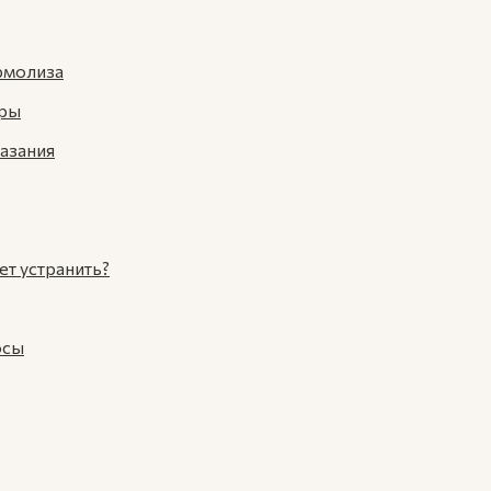
рмолиза
уры
азания
т устранить?
осы