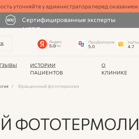
О клинике
Новости
Пресса о нас
Безопасн
очняйте у администратора перед оказанием услуги
Сертифицированные эксперты
MERZ
Яндекс
ПроДокторов
НаПо
СК
5.0
Карты
5.0
4.7
ТЗЫВЫ
ИСТОРИИ
О
ПАЦИЕНТОВ
КЛИНИКЕ
огия
/
Фракционный фототермолиз
Й ФОТОТЕРМОЛИ