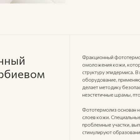
онный
Фракционный фототермо
омоложения кожи, котор
эрбиевом
структуру эпидермиса. 
оборудование, применяю
делает методику безопас
неэстетичные шрамы, пто
Фототермолиз основан на
слоев кожи. Специальные
проблемные участки, вып
стимулируют образовани