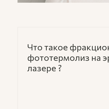
Что такое фракци
фототермолиз на 
лазере ?