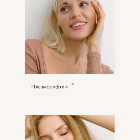
УСЛУГИ
ПОИСК
Плазмолифтинг