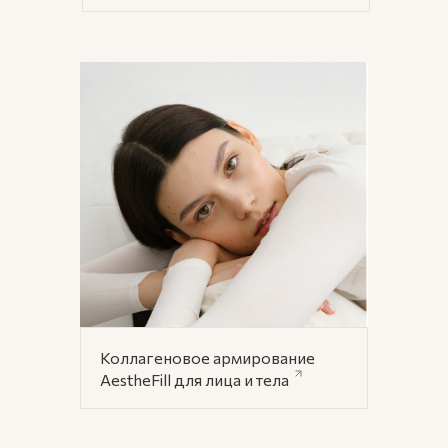
Коллагеновое армирование
AestheFill для лица и тела