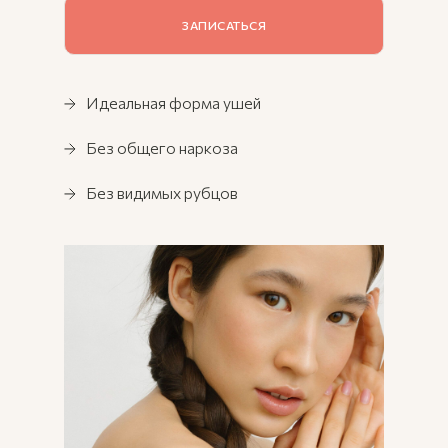
УСЛУГИ
ПОИСК
ЗАПИСАТЬСЯ
Идеальная форма ушей
Без общего наркоза
Без видимых рубцов