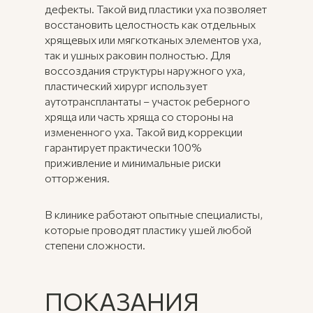
дефекты. Такой вид пластики уха позволяет
восстановить целостность как отдельных
хрящевых или мягкотканых элементов уха,
так и ушных раковин полностью. Для
воссоздания структуры наружного уха,
пластический хирург использует
аутотрансплантаты – участок реберного
хряща или часть хряща со стороны на
измененного уха. Такой вид коррекции
ПОКАЗАНИЯ
гарантирует практически 100%
приживление и минимальные риски
И ПРОТИВОПОКАЗА
отторжения.
В клинике работают опытные специалисты,
которые проводят пластику ушей любой
степени сложности.
ПОКАЗАНИЯ